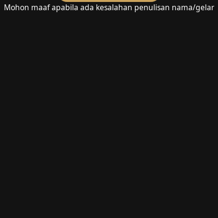
Mohon maaf apabila ada kesalahan penulisan nama/gelar
Resepsi
Sabtu, 14 Juni 2025
Pukul : 10.00 WITA - Selesai
Lokasi Acara :
Rumah Mempelai Pria
Jl. HV. Worang, Pattontongan, Kec. Binamu, Kabupaten
Jeneponto, Sulawesi Selatan
Lihat Lokasi