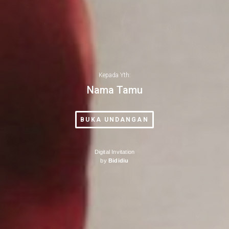
Kepada Yth:
Nama Tamu
BUKA UNDANGAN
Digital Invitation
by
Bididiu