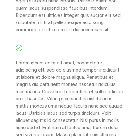
eget felis eget nunc lobortis. Pulvinar etiam non
quam lacus suspendisse faucibus interdum.
Bibendum est ultricies integer quis auctor elit sed
vulputate mi. Erat pellentesque adipiscing
commodo elit at imperdiet dui accumsan sit.
Use of Cactus
Lorem ipsum dolor sit amet, consectetur
adipiscing elit, sed do eiusmod tempor incididunt
ut labore et dolore magna aliqua. Penatibus et
magnis dis parturient montes nascetur ridiculus
mus mauris. Gravida in fermentum et sollicitudin ac
orci phasellus. Vitae proin sagittis nisl rhoncus
mattis rhoncus urna neque. Iaculis nunc sed augue
lacus. Ultricies lacus sed turpis tincidunt. Velit
aliquet sagittis id consectetur. Nisl purus in mollis
nunc sed id. Erat nam at lectus urna. Lorem dolor
sed viverra ipsum. Massa placerat duis ultricies