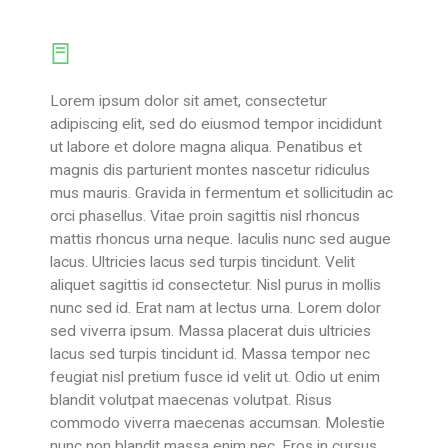
General Information
Lorem ipsum dolor sit amet, consectetur
adipiscing elit, sed do eiusmod tempor incididunt
ut labore et dolore magna aliqua. Penatibus et
magnis dis parturient montes nascetur ridiculus
mus mauris. Gravida in fermentum et sollicitudin ac
orci phasellus. Vitae proin sagittis nisl rhoncus
mattis rhoncus urna neque. Iaculis nunc sed augue
lacus. Ultricies lacus sed turpis tincidunt. Velit
aliquet sagittis id consectetur. Nisl purus in mollis
nunc sed id. Erat nam at lectus urna. Lorem dolor
sed viverra ipsum. Massa placerat duis ultricies
lacus sed turpis tincidunt id. Massa tempor nec
feugiat nisl pretium fusce id velit ut. Odio ut enim
blandit volutpat maecenas volutpat. Risus
commodo viverra maecenas accumsan. Molestie
nunc non blandit massa enim nec. Eros in cursus