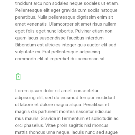
tincidunt arcu non sodales neque sodales ut etiam.
Pellentesque elit eget gravida cum sociis natoque
penatibus. Nulla pellentesque dignissim enim sit
amet venenatis. Ullamcorper sit amet risus nullam
eget felis eget nunc lobortis. Pulvinar etiam non
quam lacus suspendisse faucibus interdum.
Bibendum est ultricies integer quis auctor elit sed
vulputate mi. Erat pellentesque adipiscing
commodo elit at imperdiet dui accumsan sit.
Terms of Cactus
Lorem ipsum dolor sit amet, consectetur
adipiscing elit, sed do eiusmod tempor incididunt
ut labore et dolore magna aliqua. Penatibus et
magnis dis parturient montes nascetur ridiculus
mus mauris. Gravida in fermentum et sollicitudin ac
orci phasellus. Vitae proin sagittis nisl rhoncus
mattis rhoncus urna neque. Iaculis nunc sed augue