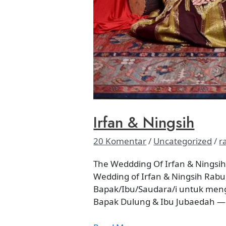
Irfan & Ningsih
20 Komentar
/
Uncategorized
/
r
The Weddding Of Irfan & Ningsi
Wedding of Irfan & Ningsih Rab
Bapak/Ibu/Saudara/i untuk mengh
Bapak Dulung & Ibu Jubaedah — D