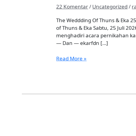
&
22 Komentar
/
Uncategorized
/
r
Eka
The Weddding Of Thuns & Eka 25
of Thuns & Eka Sabtu, 25 Juli 
menghadiri acara pernikahan ka
— Dan — ekarfdn […]
Read More »
Wawan
&