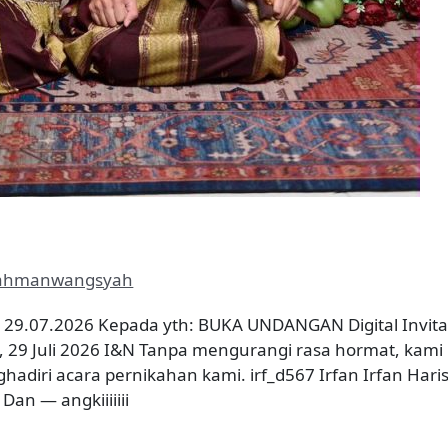
ahmanwangsyah
h 29.07.2026 Kepada yth: BUKA UNDANGAN Digital Invita
u, 29 Juli 2026 I&N Tanpa mengurangi rasa hormat, ka
adiri acara pernikahan kami. irf_d567 Irfan Irfan Hari
an — angkiiiiiii