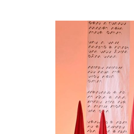
Irfan
&
Ningsih