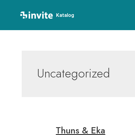
Lewati
Post
ke
pagination
Katalog
konten
Uncategorized
Thuns & Eka
Thuns